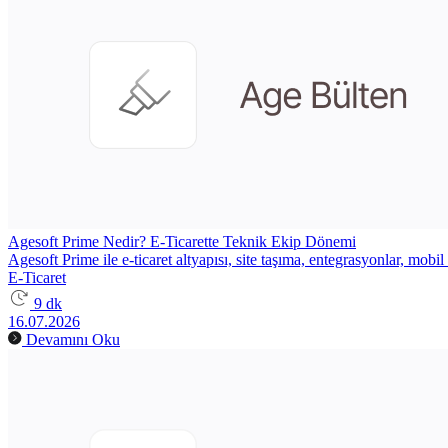
Agesoft Prime Nedir? E-Ticarette Teknik Ekip Dönemi
Agesoft Prime ile e-ticaret altyapısı, site taşıma, entegrasyonlar, mob
E-Ticaret
9 dk
16.07.2026
Devamını Oku