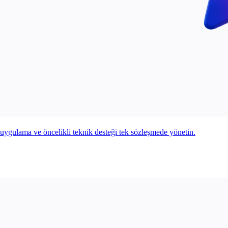
il uygulama ve öncelikli teknik desteği tek sözleşmede yönetin.