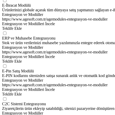
E-İhracat Modülü
Ürünlerinizi globale açarak tüm dünyaya satış yapmanızı sağlayan e-ih
Entegrasyon ve Modüller
https://www.agesoft.com.tr/agemodules-entegrasyon-ve-moduller
Entegrasyon ve Modülleri İncele
Teklife Ekle
ERP ve Muhasebe Entegrasyonu
Stok ve ürün verilerinizi muhasebe yazılımınızla entegre ederek otomat
Entegrasyon ve Modüller
https://www.agesoft.com.tr/agemodules-entegrasyon-ve-moduller
Entegrasyon ve Modülleri İncele
Teklife Ekle
E-Pin Satış Modülü
E-PIN kodlarını sitenizden satışa sunarak anlık ve otomatik kod gönd
Entegrasyon ve Modüller
https://www.agesoft.com.tr/agemodules-entegrasyon-ve-moduller
Entegrasyon ve Modülleri İncele
Teklife Ekle
C2C Sistemi Entegrasyonu
Ziyaretçilerin ürün ekleyip satabildiği, sitenizi pazaryerine dönüştüren
Entegrasyon ve Modüller